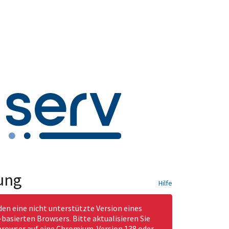
ung
Hilfe
den eine nicht unterstützte Version eines
asierten Browsers. Bitte aktualisieren Sie
rowser auf eine Chromium-Version 138 oder